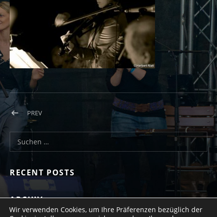
Beitragsnavigation
POST: BILD11
PREV
Suchen nach:
RECENT POSTS
ARCHIV
Wir verwenden Cookies, um Ihre Präferenzen bezüglich der