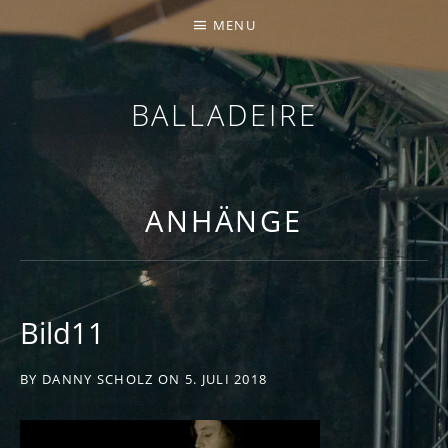
MENU
BALLADEIRE
ANHÄNGE
Bild11
BY
DANNY SCHOLZ
ON
5. JULI 2018