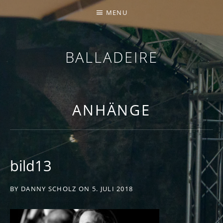
MENU
BALLADEIRE
ANHÄNGE
bild13
BY
DANNY SCHOLZ
ON
5. JULI 2018