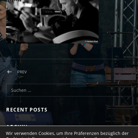
Beitragsnavigation
POST: BILD17
PREV
Suchen nach:
RECENT POSTS
ARCHIV
Wir verwenden Cookies, um Ihre Präferenzen bezüglich der