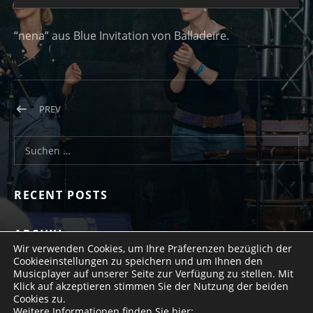
“nena” aus Blue Invitation von Balladeire.
Beitragsnavigation
POST: NENA
PREV
Suchen nach:
RECENT POSTS
ARCHIV
Wir verwenden Cookies, um Ihre Präferenzen bezüglich der
Cookieeinstellungen zu speichern und um Ihnen den
Musicplayer auf unserer Seite zur Verfügung zu stellen. Mit
Klick auf akzeptieren stimmen Sie der Nutzung der beiden
Cookies zu.
Social Media Profiles
https://de-de.facebo
Weitere Informationen finden Sie hier: