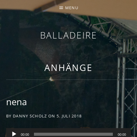
MENU
BALLADEIRE
ANHÄNGE
nena
BY
DANNY SCHOLZ
ON
5. JULI 2018
Audio-Player
00:00
00:00